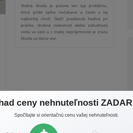
Vodná škoda je presne ten typ problému,
ktorý príde úplne nečakane a často v tej
najhoršej chvíli. Stačí prasknutá hadica pri
práčke, drobná netesnosť alebo zabudnutá
voda vo vani a z malej nepríjemnosti je zrazu
škoda za tisíce eur.
had ceny nehnuteľnosti ZADA
Spočítajte si orientačnú cenu vašej nehnuteľnosti.