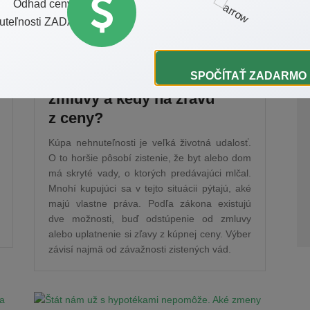
28. 11. 2025
Skryté vady na
nehnuteľnosti: kedy máte
SPOČÍTAŤ ZADARMO
nárok na odstúpenie od
zmluvy a kedy na zľavu
z ceny?
Kúpa nehnuteľnosti je veľká životná udalosť.
O to horšie pôsobí zistenie, že byt alebo dom
má skryté vady, o ktorých predávajúci mlčal.
Mnohí kupujúci sa v tejto situácii pýtajú, aké
majú vlastne práva. Podľa zákona existujú
dve možnosti, buď odstúpenie od zmluvy
alebo uplatnenie si zľavy z kúpnej ceny. Výber
závisí najmä od závažnosti zistených vád.