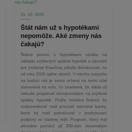
15. 10. 2025
Štát nám už s hypotékami
nepomôže. Aké zmeny nás
čakajú?
Štátna pomoc s hypotékami vznikla na
základe zvýšených splátok hypoték a zároveň
pre zníženie finančnej záťaže domácností, no
od roku 2026 úplne skončí. V návrhu rozpočtu
na budúci rok je suma určená na tento účel
stanovená na nulu, čo znamená, že vláda už
nebude prispievať domácnostiam na zvýšené
splátky hypoték. Podľa ministra financií by
zodpovednosť mali prevziať samotné banky,
ktoré by mali pokračovať v poskytovaní
podpory vo vlastnej réžii. Program, ktorý mal
pôvodne pomôcť až 200-tisíc slovenským