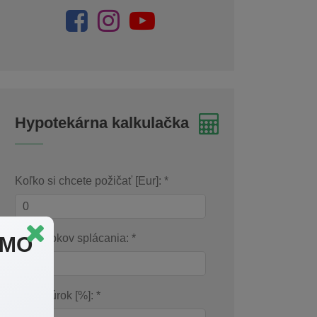
Hypotekárna kalkulačka
Koľko si chcete požičať [Eur]: *
Počet rokov splácania: *
RMO
Ročný úrok [%]: *