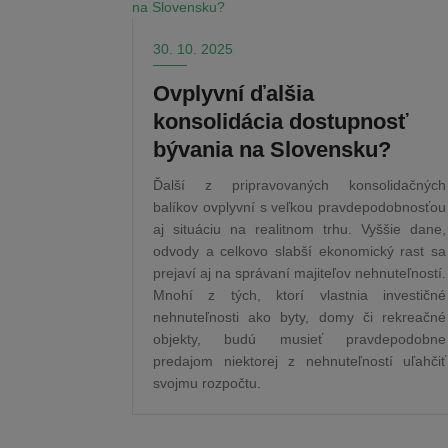
30. 10. 2025
Ovplyvní ďalšia
konsolidácia dostupnosť
bývania na Slovensku?
Ďalší z pripravovaných konsolidačných
balíkov ovplyvní s veľkou pravdepodobnosťou
aj situáciu na realitnom trhu. Vyššie dane,
odvody a celkovo slabší ekonomický rast sa
prejaví aj na správaní majiteľov nehnuteľností.
Mnohí z tých, ktorí vlastnia investičné
nehnuteľnosti ako byty, domy či rekreačné
objekty, budú musieť pravdepodobne
predajom niektorej z nehnuteľností uľahčiť
svojmu rozpočtu.