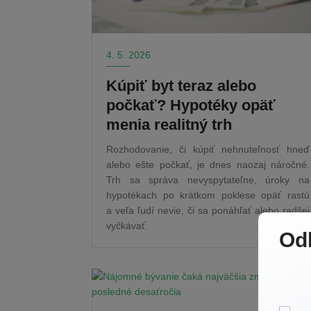
4. 5. 2026
Kúpiť byt teraz alebo
počkať? Hypotéky opäť
menia realitný trh
Rozhodovanie, či kúpiť nehnuteľnosť hneď
alebo ešte počkať, je dnes naozaj náročné.
Trh sa správa nevyspytateľne, úroky na
hypotékach po krátkom poklese opäť rastú
a veľa ľudí nevie, či sa ponáhľať alebo radšej
vyčkávať.
Od