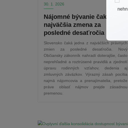
30. 1. 2026
Nájomné bývanie čaká
najväčšia zmena za
posledné desaťročia
Slovensko čaká jedna z najväčších právnych
zmien za posledné desaťročia. Nový
Občiansky zákonník nahradí doterajšie, často
neprehľadné a roztrúsené pravidlá a zjednotí
úpravu rodinných vzťahov, dedenia aj
zmluvných záväzkov. Výrazný zásah pocítia
najmä nájomcovia a prenajímatelia, pretože
práve oblasť nájmov prejde zásadnou
premenou.