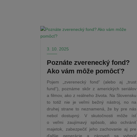
3. 10. 2025
Poznáte zverenecký fond?
Ako vám môže pomôcť?
Pojem „zverenecký fond“ (alebo aj „trust
fund“), poznáme skôr z amerických seriálov
a filmov, ako z reálneho života. Na Slovensku
to totiž nie je veľmi bežný nástroj, no na
druhej strane to neznamená, že by pre nás
nebol dostupný. V skutočnosti môže ísť
o veľmi zaujímavý spôsob, ako ochrániť
majetok, zabezpečiť jeho zachovanie aj pre
ďalšie generácie a zároveň sa vyhnúť