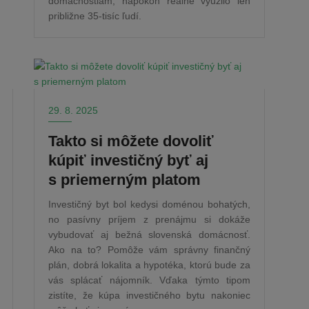
domácnostiam, napokon reálne využilo len
približne 35-tisíc ľudí.
29. 8. 2025
Takto si môžete dovoliť
kúpiť investičný byť aj
s priemerným platom
Investičný byt bol kedysi doménou bohatých,
no pasívny príjem z prenájmu si dokáže
vybudovať aj bežná slovenská domácnosť.
Ako na to? Pomôže vám správny finančný
plán, dobrá lokalita a hypotéka, ktorú bude za
vás splácať nájomník. Vďaka týmto tipom
zistíte, že kúpa investičného bytu nakoniec