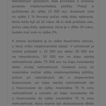
Netradičným spôsobom však prichádza k úročeniu
produktu mladomanželskej pôžičky. Pokiaľ si
požičiavate do výšky 15 000 eur, dostanete úrok
vo výške 1 % fixovaný počas celej doby splácania,
ktorá môže byť až 15 rokov. Ak si však požičiate viac,
počas celej doby splácania, ktorá je v dĺžke 20 rokov,
budete mať úrok vo výške 2%.
K zmene dochádza aj vo výške finančného obnosu,
o ktorý môžu mladomanželia žiadať. V súčasnosti je
možné požiadať o 15 000 eur alebo 30 000 eur
na rekonštrukciu, 50 000 eur na kúpu staršej
nehnuteľnosti alebo 75 000 eur na kúpu novostavby
alebo novšej nehnuteľnosti. Uvedené sumy sú
maximálne možné výšky mladomanželskej pôžičky,
pričom pri rekonštrukcií ide o stopercentné
financovanie, pri kúpe staršej nehnuteľnosti ide
o financovanie do výšky maximálne 75 % ceny
nehnuteľnosti a rovnako pri kúpe novostavby ide
o financovanie do výšky maximálne 75 % ceny
nehnuteľnosti, ktorá nesmie byť skolaudovaná dlhšie