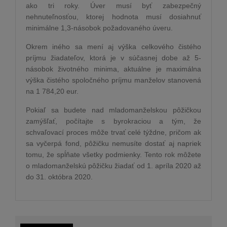
ako tri roky. Úver musí byť zabezpečný
nehnuteľnosťou, ktorej hodnota musí dosiahnuť
minimálne 1,3-násobok požadovaného úveru.
Okrem iného sa mení aj výška celkového čistého
príjmu žiadateľov, ktorá je v súčasnej dobe až 5-
násobok životného minima, aktuálne je maximálna
výška čistého spoločného príjmu manželov stanovená
na 1 784,20 eur.
Pokiaľ sa budete nad mladomanželskou pôžičkou
zamýšľať, počítajte s byrokraciou a tým, že
schvaľovací proces môže trvať celé týždne, pričom ak
sa vyčerpá fond, pôžičku nemusíte dostať aj napriek
tomu, že spĺňate všetky podmienky. Tento rok môžete
o mladomanželskú pôžičku žiadať od 1. apríla 2020 až
do 31. októbra 2020.