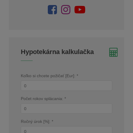
Hypotekárna kalkulačka
Koľko si chcete požičať [Eur]: *
Počet rokov splácania: *
Ročný úrok [%]: *