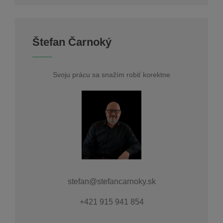
Štefan Čarnoký
Svoju prácu sa snažím robiť korektne
stefan@stefancarnoky.sk
+421 915 941 854