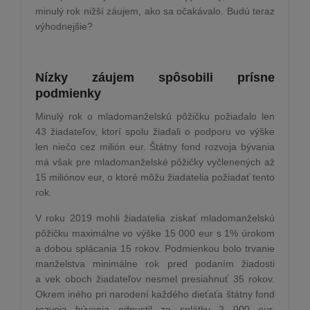
minulý rok nižší záujem, ako sa očakávalo. Budú teraz
výhodnejšie?
Nízky záujem spôsobili prísne
podmienky
Minulý rok o mladomanželskú pôžičku požiadalo len
43 žiadateľov, ktorí spolu žiadali o podporu vo výške
len niečo cez milión eur. Štátny fond rozvoja bývania
má však pre mladomanželské pôžičky vyčlenených až
15 miliónov eur, o ktoré môžu žiadatelia požiadať tento
rok.
V roku 2019 mohli žiadatelia získať mladomanželskú
pôžičku maximálne vo výške 15 000 eur s 1% úrokom
a dobou splácania 15 rokov. Podmienkou bolo trvanie
manželstva minimálne rok pred podaním žiadosti
a vek oboch žiadateľov nesmel presiahnuť 35 rokov.
Okrem iného pri narodení každého dieťaťa štátny fond
rozvoja bývania odpustil zo splátky 2 000 eur,