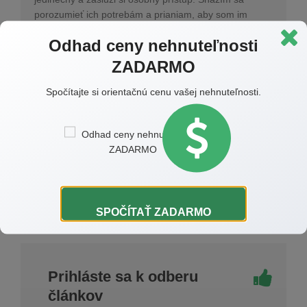
porozumieť ich potrebám a prianiam, aby som im
mohol poskytnúť najlepšie možné riešenia.
Odhad ceny nehnuteľnosti
Moja práca ma napĺňa a motivuje, a preto sa neustále
ZADARMO
vzdelávam a sledujem trendy na trhu. Verím, že
kombinácia skúseností, odbornosti a osobného
Spočítajte si orientačnú cenu vašej nehnuteľnosti.
prístupu je kľúčom k úspechu. Teším sa na každú novú
výzvu a príležitosť pomôcť ľuďom nájsť ich ideálne
miesto na zemi.
SPOČÍTAŤ ZADARMO
Prihláste sa k odberu
článkov