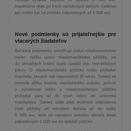
maximálne však pri troch narodených deťoch. Celkovo
tak mohlo byť na pôžičke odpustených až 6 000 eur.
Nové podmienky sú prijateľnejšie pre
viacerých žiadateľov
Súčasné podmienky umožňujú získať mladomanželom
nielen vyššiu sumu mladomanželskej pôžičky, no
do aktuálnych kritérií bude spadať viac manželských
párov. O mladomanželskú pôžičku môžu požiadať
manželia, ktorých vek nepresiahol 35 rokov. Taktiež sa
zmenila dĺžka trvania manželského zväzku, pričom
v súčasnosti môžu o mladomanželskú pôžičku
požiadať páry až do troch rokov od uzavretia
manželstva. Taktiež stále platí možnosť odpustenia
časti pôžičky pri narodení dieťaťa až do výšky
6 000 eur, teda pri narodení jedného dieťaťa bude
odpustených 2 000 eur zo splátok pôžičky.