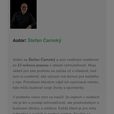
Autor:
Štefan Čarnoký
Volám sa
Štefan Čarnoký
a som realitným maklérom
so
17-ročnou praxou
v oblasti nehnuteľností. Moja
vášeň pre túto profesiu sa začala už v mladosti, keď
som si uvedomil, aký význam má domov pre každého
z nás. Pomáham klientom nájsť ich vysnívané miesto,
kde môžu budovať svoje životy a spomienky.
V priebehu rokov som sa naučil, že úspech v realitách
nie je len o predaji nehnuteľností, ale predovšetkým o
budovaní dôvery a vzťahov. Každý klient je pre mňa
jedinečný a zaslúži si osobný prístup. Snažím sa