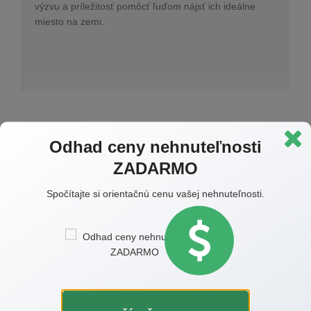
výzvu a príležitosť pomôcť ľuďom nájsť ich ideálne
miesto na zemi.
Odhad ceny nehnuteľnosti
ZADARMO
Prihláste sa k odberu
článkov
Spočítajte si orientačnú cenu vašej nehnuteľnosti.
Raz do mesiaca tipy a rady e-mailom zadarmo