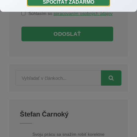
SPOČÍTAŤ ZADARMO
Súhlasím so
spracovaním osobných údajov
ODOSLAŤ
Štefan Čarnoký
Svoju prácu sa snažím robiť korektne