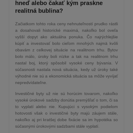
hneď alebo čakať kým praskne
realitná bublina?
Začiatkom tohto roka ceny nehnuteľností prudko rástli
a dosahovali historické maximá, nakoľko bol oveľa
vyšší dopyt ako aktuálna ponuka. Čo najrýchlejšie
kúpiť a investovať bolo cieľom mnohých najmä kvôli
obavám z celkovej situácie na realitnom trhu. Bytov
bolo málo, úroky boli nízke a tak na realitnom trhu
nastal boj, ktorý spôsobil vysoké ceny bývania. V
súčasnosti nastala nová situácia, kedy už úroky také
výhodné nie sú a ekonomická situácia sa môže vyvíjať
nepredvídateľne.
Investičné byty už nie sú horúcim tovarom, nakoľko
vysoké úrokové sadzby donútia premýšľať o tom, či sa
to vyplatí alebo nie. Kupujúci s vysokým podielom
hotovosti však o investičné byty majú záujem stále,
nakoľko aj pri kratšej dobe fixácie sa im hypotéka so
súčasnými úrokovými sadzbami stále vyplatí.