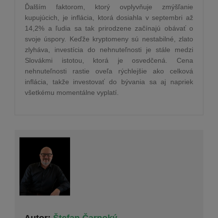
Ďalším faktorom, ktorý ovplyvňuje zmýšľanie
kupujúcich, je inflácia, ktorá dosiahla v septembri až
14,2% a ľudia sa tak prirodzene začínajú obávať o
svoje úspory. Keďže kryptomeny sú nestabilné, zlato
zlyháva, investícia do nehnuteľnosti je stále medzi
Slovákmi istotou, ktorá je osvedčená. Cena
nehnuteľnosti rastie oveľa rýchlejšie ako celková
inflácia, takže investovať do bývania sa aj napriek
všetkému momentálne vyplatí.
Autor:
Štefan Čarnoký