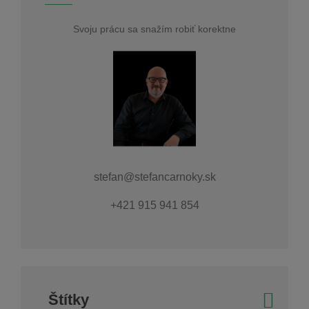
Svoju prácu sa snažím robiť korektne
stefan@stefancarnoky.sk
+421 915 941 854
Štítky