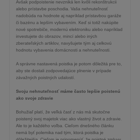
Avšak podpoistenie nevzniká len kvôli rekonštrukcii
alebo prístavbe poschodia. Vaša nehnuteľnosť
nadobúda na hodnote aj napríklad prístavbou garáže
či bazénu a lepším vybavením. Keď si totiž nakúpite
nové spotrebiče, modernú elektroniku alebo napríklad
investujete do obrazov, mincí alebo iných
zberateľských artiklov, navyšujete tým aj celkovú
hodnotu vybavenia domácnosti a nehnuteľnosti.
A správne nastavená poistka je potom dôležitá pre to,
aby ste dostali zodpovedajúce plnenie v prípade
závažných poistných udalostí.
Svoju nehnuteľnosť máme často lepšie poistenú
ako svoje zdravie
Bohužiaľ platí, že veľká časť z nás má skutočne
poistený svoj majetok viac ako vlastný život a zdravie.
Ale to je každého voľba. Cieľom dnešného článku
nemá byť polemika nad tým, ktorá poistka je
dôležitejšia. Cieľom je pripomenúť, že poistné zmluvy