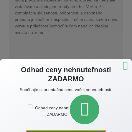
vzdelávam a sledujem trendy na trhu. Verím, že
kombinácia skúseností, odbornosti a osobného
prístupu je kľúčom k úspechu. Teším sa na každú novú
výzvu a príležitosť pomôcť ľuďom nájsť ich ideálne
miesto na zemi.
Odhad ceny nehnuteľnosti
ZADARMO
Spočítajte si orientačnú cenu vašej nehnuteľnosti.
Prihláste sa k odberu článkov
Raz do mesiaca tipy a rady e-mailom zadarmo