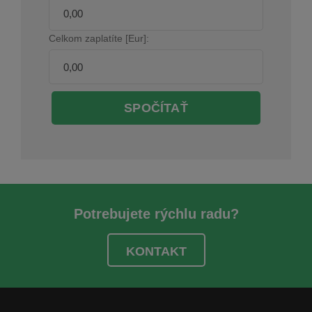
Celkom zaplatíte [Eur]:
SPOČÍTAŤ
Potrebujete rýchlu radu?
KONTAKT