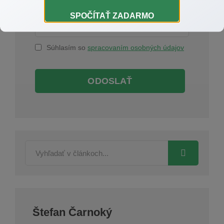
SPOČÍTAŤ ZADARMO
Súhlasím so
spracovaním osobných údajov
ODOSLAŤ
Štefan Čarnoký