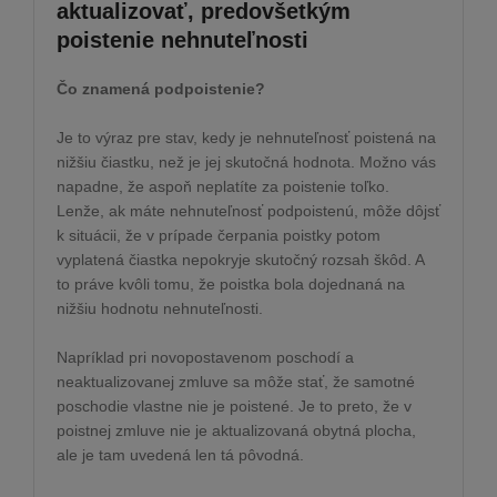
aktualizovať, predovšetkým
poistenie nehnuteľnosti
Čo znamená podpoistenie?
Je to výraz pre stav, kedy je nehnuteľnosť poistená na
nižšiu čiastku, než je jej skutočná hodnota. Možno vás
napadne, že aspoň neplatíte za poistenie toľko.
Lenže, ak máte nehnuteľnosť podpoistenú, môže dôjsť
k situácii, že v prípade čerpania poistky potom
vyplatená čiastka nepokryje skutočný rozsah škôd. A
to práve kvôli tomu, že poistka bola dojednaná na
nižšiu hodnotu nehnuteľnosti.
Napríklad pri novopostavenom poschodí a
neaktualizovanej zmluve sa môže stať, že samotné
poschodie vlastne nie je poistené. Je to preto, že v
poistnej zmluve nie je aktualizovaná obytná plocha,
ale je tam uvedená len tá pôvodná.