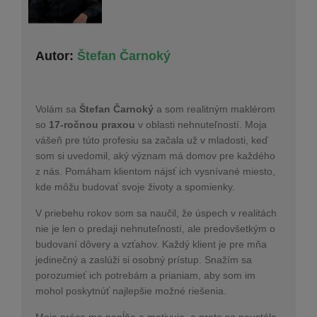
Autor:
Štefan Čarnoký
Volám sa
Štefan Čarnoký
a som realitným maklérom
so
17-ročnou praxou
v oblasti nehnuteľností. Moja
vášeň pre túto profesiu sa začala už v mladosti, keď
som si uvedomil, aký význam má domov pre každého
z nás. Pomáham klientom nájsť ich vysnívané miesto,
kde môžu budovať svoje životy a spomienky.
V priebehu rokov som sa naučil, že úspech v realitách
nie je len o predaji nehnuteľností, ale predovšetkým o
budovaní dôvery a vzťahov. Každý klient je pre mňa
jedinečný a zaslúži si osobný prístup. Snažím sa
porozumieť ich potrebám a prianiam, aby som im
mohol poskytnúť najlepšie možné riešenia.
Moja práca ma napĺňa a motivuje, a preto sa neustále