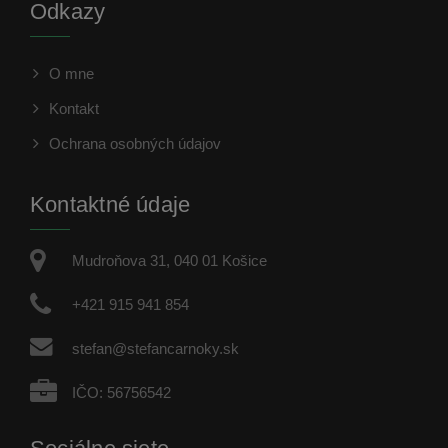
Odkazy
O mne
Kontakt
Ochrana osobných údajov
Kontaktné údaje
Mudroňova 31, 040 01 Košice
+421 915 941 854
stefan@stefancarnoky.sk
IČO: 56756542