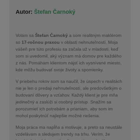
Autor:
Štefan Čarnoký
Volám sa
Štefan Čarnoký
a som realitným maklérom
so
17-ročnou praxou
v oblasti nehnuteľností. Moja
vášeň pre túto profesiu sa začala už v mladosti, keď
som si uvedomil, aký význam má domov pre každého
z nás. Pomáham klientom nájsť ich vysnívané miesto,
kde môžu budovať svoje životy a spomienky.
V priebehu rokov som sa naučil, že úspech v realitách
nie je len o predaji nehnuteľností, ale predovšetkým o
budovaní dôvery a vzťahov. Každý klient je pre mňa
jedinečný a zaslúži si osobný prístup. Snažím sa
porozumieť ich potrebám a prianiam, aby som im
mohol poskytnúť najlepšie možné riešenia.
Moja práca ma napĺňa a motivuje, a preto sa neustále
vzdelávam a sledujem trendy na trhu. Verím, že