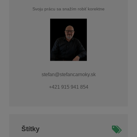
Svoju prácu sa snažím robiť korektne
stefan@stefancarnoky.sk
+421 915 941 854
Štítky