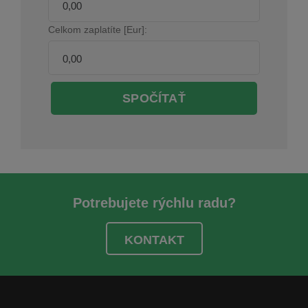
Celkom zaplatíte [Eur]:
SPOČÍTAŤ
Potrebujete rýchlu radu?
KONTAKT