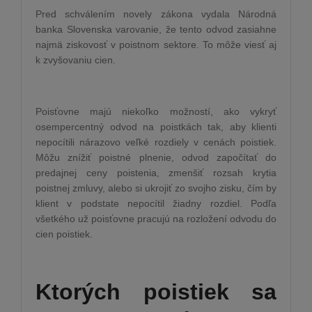
Pred schválením novely zákona vydala Národná
banka Slovenska varovanie, že tento odvod zasiahne
najmä ziskovosť v poistnom sektore. To môže viesť aj
k zvyšovaniu cien.
Poisťovne majú niekoľko možností, ako vykryť
osempercentný odvod na poistkách tak, aby klienti
nepocítili nárazovo veľké rozdiely v cenách poistiek.
Môžu znížiť poistné plnenie, odvod započítať do
predajnej ceny poistenia, zmenšiť rozsah krytia
poistnej zmluvy, alebo si ukrojiť zo svojho zisku, čím by
klient v podstate nepocítil žiadny rozdiel. Podľa
všetkého už poisťovne pracujú na rozložení odvodu do
cien poistiek.
Ktorých poistiek sa