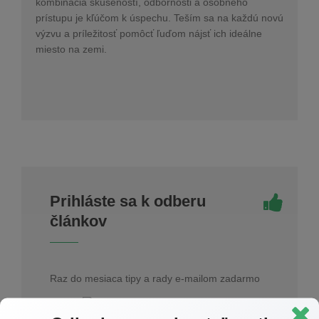
kombinácia skúseností, odbornosti a osobného
prístupu je kľúčom k úspechu. Teším sa na každú novú
výzvu a príležitosť pomôcť ľuďom nájsť ich ideálne
miesto na zemi.
Prihláste sa k odberu
článkov
Raz do mesiaca tipy a rady e-mailom zadarmo