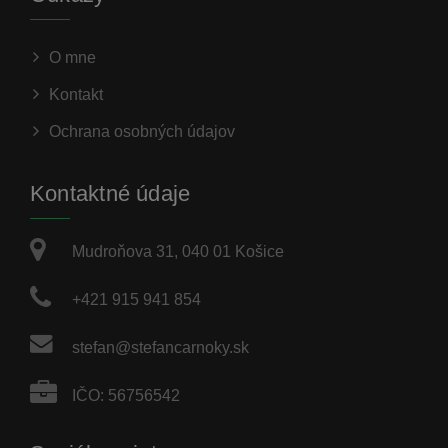
O mne
Kontakt
Ochrana osobných údajov
Kontaktné údaje
Mudroňova 31, 040 01 Košice
+421 915 941 854
stefan@stefancarnoky.sk
IČO: 56756542