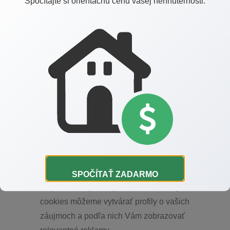
Spočítajte si orientačnú cenu vašej nehnuteľnosti.
stránky sú najčastejšie navštevované, na ktoré
tlačidlá používatelia klikajú a pod.
Marketingové
Cieľom týchto cookies je prepojiť náš web so
sociálnymi a reklamnými sieťami 3. strán ako
napr. Facebook alebo Google Ads. Vďaka
tomuto prepojeniu vám môžeme zobrazovať
relevantnú reklamu aj mimo náš web. Súbory
cookies nám taktiež pomáhajú určovať, aké
reklamy, reklamné technológie a reklamné siete
SPOČÍTAŤ ZADARMO
sú pre nás najužitnejšie. Na základe týchto
cookies môžeme vytvárať profily o vašich
záujmoch a podľa nich Vám zobrazovať