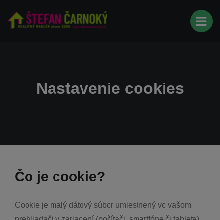
Nastavenie cookies
Čo je cookie?
Cookie je malý dátový súbor umiestnený vo vašom
prehliadači v zariadení (počítači, smartfóne či tablete),