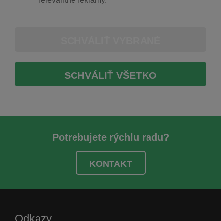
relevantné reklamy.
SCHVÁLIŤ VYBRANÉ
SCHVÁLIŤ VŠETKO
Potrebujete rýchlu radu?
KONTAKT
Odkazy