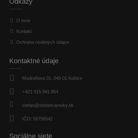
Odkazy
O mne
Kontakt
Ochrana osobných údajov
Kontaktné údaje
Mudroňova 31, 040 01 Košice
+421 915 941 854
stefan@stefancarnoky.sk
IČO: 56756542
Sociálne siete