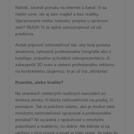
Nafotiť, zavesiť ponuku na internet a čakať, či sa
niekto ozve, vie aj sám majiteľ a bez realitky.
Vypracovanie zmlúv, kataster, prepisy u správcov
sietí? NUDA! To je úplná samozrejmosť už od
pradávna.
Avšak pripraviť nehnuteľnosť tak, aby bola ponuka
atraktívna, vyhotoviť profesionálne fotografie ako z
katalógu, prípadne aj kvalitnú videoprezentáciu, či
zabezpečiť 3D scan a cielenú profesionálnu reklamu
na konkrétneho záujemcu, to je už iná „alchýmia“.
Kvantita, alebo kvalita?
Na stránkach niektorých realitných kancelárií sú
doslova stovky, či tisícky nehnuteľností na predaj, či
prenájom. Tak si položme otázku, ako je možné také
množstvo nehnuteľností spracovať a profesionálne
ponúkať? Ak sa jedná o spoločnosť s mnohými
pobočkami a maklérmi, no dobre. Ale kliknite si na
väčšinu z tých ponúk a hneď je Vám jasné, že takto by