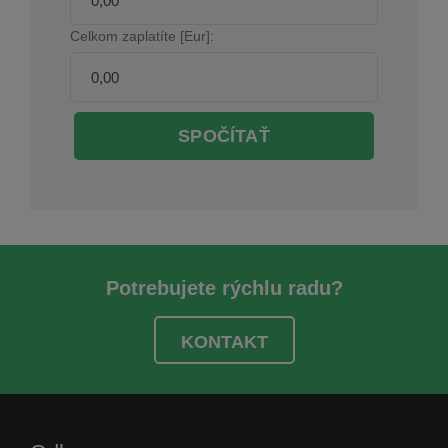
Celkom zaplatíte [Eur]:
SPOČÍTAŤ
Potrebujete rýchlu radu?
KONTAKT