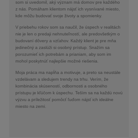
som si uvedomil, aký význam má domov pre každého
z nás. Pomáham klientom nájsť ich vysnívané miesto,
kde môžu budovať svoje životy a spomienky.
V priebehu rokov som sa naučil, že úspech v realitách
nie je len o predaji nehnuteľností, ale predovšetkým o
budovaní dôvery a vzťahov. Každý klient je pre mňa
jedinečný a zaslúži si osobný prístup. Snažím sa
porozumieť ich potrebám a prianiam, aby som im
mohol poskytnúť najlepšie možné riešenia.
Moja práca ma napĺňa a motivuje, a preto sa neustále
vzdelávam a sledujem trendy na trhu. Verím, že
kombinácia skúseností, odbornosti a osobného
prístupu je kľúčom k úspechu. Teším sa na každú novú
výzvu a príležitosť pomôcť ľuďom nájsť ich ideálne
miesto na zemi.