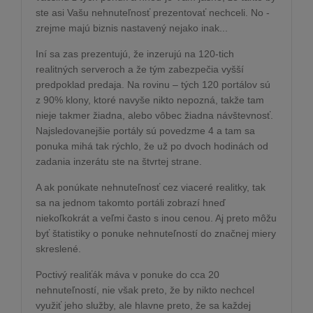
ste asi Vašu nehnuteľnosť prezentovať nechceli. No -
zrejme majú biznis nastavený nejako inak...
Iní sa zas prezentujú, že inzerujú na 120-tich
realitných serveroch a že tým zabezpečia vyšší
predpoklad predaja. Na rovinu – tých 120 portálov sú
z 90% klony, ktoré navyše nikto nepozná, takže tam
nieje takmer žiadna, alebo vôbec žiadna návštevnosť.
Najsledovanejšie portály sú povedzme 4 a tam sa
ponuka mihá tak rýchlo, že už po dvoch hodinách od
zadania inzerátu ste na štvrtej strane.
A ak ponúkate nehnuteľnosť cez viaceré realitky, tak
sa na jednom takomto portáli zobrazí hneď
niekoľkokrát a veľmi často s inou cenou. Aj preto môžu
byť štatistiky o ponuke nehnuteľností do značnej miery
skreslené.
Poctivý realiťák máva v ponuke do cca 20
nehnuteľností, nie však preto, že by nikto nechcel
využiť jeho služby, ale hlavne preto, že sa každej