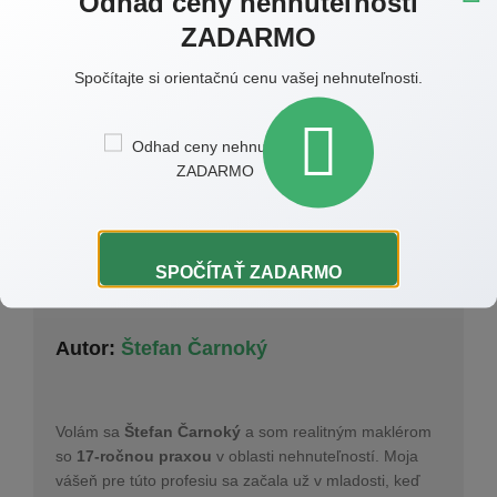
Odhad ceny nehnuteľnosti
ZADARMO
Ak chcete vedieť o nových trendoch ponuky
nehnuteľností viac, zavolajte mi, alebo mi napíšte.
Spočítajte si orientačnú cenu vašej nehnuteľnosti.
SPOČÍTAŤ ZADARMO
Autor:
Štefan Čarnoký
Volám sa
Štefan Čarnoký
a som realitným maklérom
so
17-ročnou praxou
v oblasti nehnuteľností. Moja
vášeň pre túto profesiu sa začala už v mladosti, keď