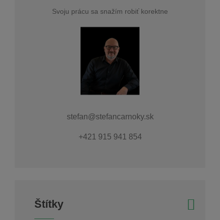
Svoju prácu sa snažím robiť korektne
stefan@stefancarnoky.sk
+421 915 941 854
Štítky