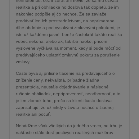
nehnuteľnosť cez inzerát ani nevie, že sa mu ozvala
realitka a pri obhliadke ho doslova tak dopletú, že im
nakoniec podpíše aj čo nechce. Že sa zaviaže
predávať len ich prostredníctvom, na neprimerane
dlhé obdobie a pod vysokými zmluvnými pokutami, je
iste už každému jasné. Lenže častokrát takáto realitka
vôbec nekoná, alebo ak, tak iba naoko, pričom
vyslovene vyčkáva na moment, kedy si bude môcť od
predávajúceho uplatniť zmluvnú pokutu za porušenie
zmluvy.
Časté býva aj prílišné tlačenie na predávajúceho o
zníženie ceny, nekvalitná, prípadne žiadna
prezentácia, neustále dojednávanie a následné
rušenie obhliadok, nepripravenosť, neodbornosť, a to
je len zlomok toho, prečo sa klienti často doslova
zaprisahajú, že už nikdy v živote nechcú o žiadnej
realitke ani počuť.
Nehádžme však všetkých do jedného vreca, na trhu je
našťastie stále dosť poctivých realitných maklérov.