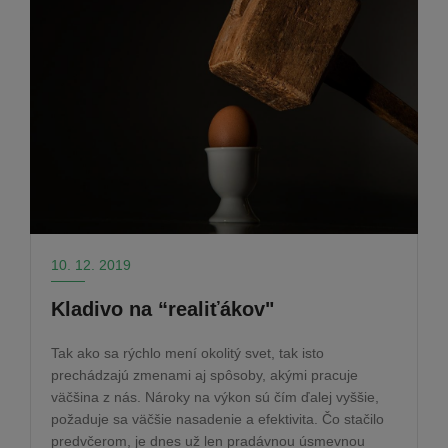
10. 12. 2019
Kladivo na “realiťákov"
Tak ako sa rýchlo mení okolitý svet, tak isto
prechádzajú zmenami aj spôsoby, akými pracuje
väčšina z nás. Nároky na výkon sú čím ďalej vyššie,
požaduje sa väčšie nasadenie a efektivita. Čo stačilo
predvčerom, je dnes už len pradávnou úsmevnou