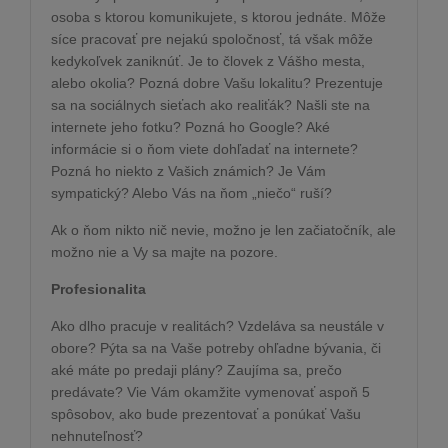
osoba s ktorou komunikujete, s ktorou jednáte. Môže
síce pracovať pre nejakú spoločnosť, tá však môže
kedykoľvek zaniknúť. Je to človek z Vášho mesta,
alebo okolia? Pozná dobre Vašu lokalitu? Prezentuje
sa na sociálnych sieťach ako realiťák? Našli ste na
internete jeho fotku? Pozná ho Google? Aké
informácie si o ňom viete dohľadať na internete?
Pozná ho niekto z Vašich známich? Je Vám
sympatický? Alebo Vás na ňom „niečo“ ruší?
Ak o ňom nikto nič nevie, možno je len začiatočník, ale
možno nie a Vy sa majte na pozore.
Profesionalita
Ako dlho pracuje v realitách? Vzdeláva sa neustále v
obore? Pýta sa na Vaše potreby ohľadne bývania, či
aké máte po predaji plány? Zaujíma sa, prečo
predávate? Vie Vám okamžite vymenovať aspoň 5
spôsobov, ako bude prezentovať a ponúkať Vašu
nehnuteľnosť?