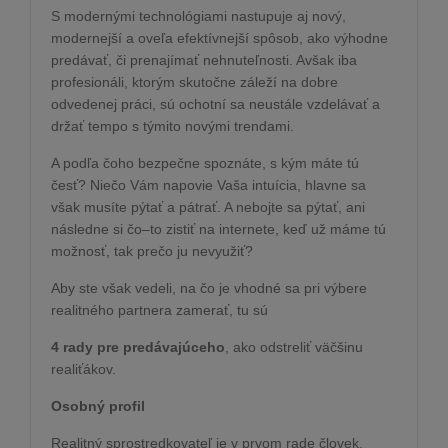
S modernými technológiami nastupuje aj nový,
modernejší a oveľa efektívnejší spôsob, ako výhodne
predávať, či prenajímať nehnuteľnosti. Avšak iba
profesionáli, ktorým skutočne záleží na dobre
odvedenej práci, sú ochotní sa neustále vzdelávať a
držať tempo s týmito novými trendami.
A podľa čoho bezpečne spoznáte, s kým máte tú
česť? Niečo Vám napovie Vaša intuícia, hlavne sa
však musíte pýtať a pátrať. A nebojte sa pýtať, ani
následne si čo–to zistiť na internete, keď už máme tú
možnosť, tak prečo ju nevyužiť?
Aby ste však vedeli, na čo je vhodné sa pri výbere
realitného partnera zamerať, tu sú
4 rady pre predávajúceho
, ako odstreliť väčšinu
realiťákov.
Osobný profil
Realitný sprostredkovateľ je v prvom rade človek,