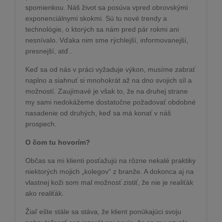
spomienkou. Náš život sa posúva vpred obrovskými
exponenciálnymi skokmi. Sú tu nové trendy a
technológie, o ktorých sa nám pred pár rokmi ani
nesnívalo. Vďaka nim sme rýchlejší, informovanejší,
presnejší, atď..
Keď sa od nás v práci vyžaduje výkon, musíme zabrať
naplno a siahnuť si mnohokrát až na dno svojich síl a
možností. Zaujímavé je však to, že na druhej strane
my sami nedokážeme dostatočne požadovať obdobné
nasadenie od druhých, keď sa má konať v náš
prospech.
O čom tu hovorím?
Občas sa mi klienti posťažujú na rôzne nekalé praktiky
niektorých mojich „kolegov“ z branže. A dokonca aj na
vlastnej koži som mal možnosť zistiť, že nie je realiťák
ako realiťák.
Žiaľ ešte stále sa stáva, že klient ponúkajúci svoju