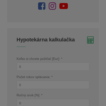
Hypotekárna kalkulačka
Koľko si chcete požičať [Eur]: *
Počet rokov splácania: *
Ročný úrok [%]: *