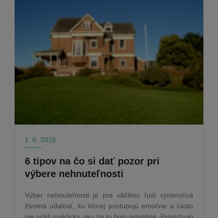
1. 6. 2015
6 tipov na čo si dať pozor pri
výbere nehnuteľnosti
Výber nehnuteľnosti je pre väčšinu ľudí výnimočná
životná udalosť, ku ktorej pristupujú emočne a často
nie príliš prakticky, ako by to bolo potrebné. Potvrdzujú