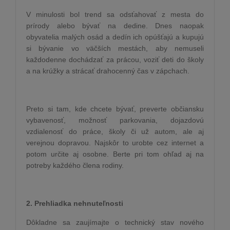
V minulosti bol trend sa odsťahovať z mesta do
prírody alebo bývať na dedine. Dnes naopak
obyvatelia malých osád a dedín ich opúšťajú a kupujú
si bývanie vo väčších mestách, aby nemuseli
každodenne dochádzať za prácou, voziť deti do školy
a na krúžky a strácať drahocenný čas v zápchach.
Preto si tam, kde chcete bývať, preverte občiansku
vybavenosť, možnosť parkovania, dojazdovú
vzdialenosť do práce, školy či už autom, ale aj
verejnou dopravou. Najskôr to urobte cez internet a
potom určite aj osobne. Berte pri tom ohľad aj na
potreby každého člena rodiny.
2. Prehliadka nehnuteľnosti
Dôkladne sa zaujímajte o technický stav nového