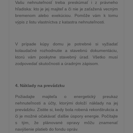
Vašu nehnuteľnosť treba preskúmať i z právneho
hľadiska: kto je jej majiteľ a či nie je zaťažená vecným
bremenom alebo exekúciou. Pomôže vám k tomu
výpis z listu vlastníctva z katastra nehnuteľnosti.
V prípade kúpy domu je potrebné si vyžiadať
kolaudačné rozhodnutie a stavebnú dokumentáciu,
ktorú vám poskytne stavebný úrad. Všetko musí
zodpovedať skutočnosti a úradným zápisom.
4. Náklady na prevádzku
Požiadajte majiteľa o energetický preukaz
nehnuteľnosti a účty, ktorými doloží náklady na jej
prevádzku. Zistite si, kedy bola robená rekonštrukcia a
či je možné očakávať ďalšie úspory energie. Počítajte
s tým, že plánované opravy môžu znamenať
navýšenie platieb do fondu opráv.