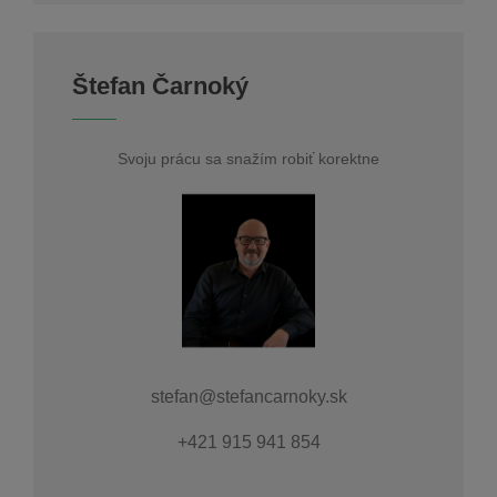
Štefan Čarnoký
Svoju prácu sa snažím robiť korektne
stefan@stefancarnoky.sk
+421 915 941 854