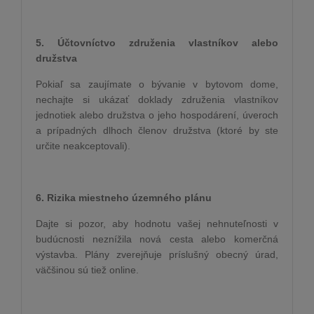
5. Účtovníctvo združenia vlastníkov alebo
družstva
Pokiaľ sa zaujímate o bývanie v bytovom dome,
nechajte si ukázať doklady združenia vlastníkov
jednotiek alebo družstva o jeho hospodárení, úveroch
a prípadných dlhoch členov družstva (ktoré by ste
určite neakceptovali).
6. Rizika miestneho územného plánu
Dajte si pozor, aby hodnotu vašej nehnuteľnosti v
budúcnosti neznížila nová cesta alebo komerčná
výstavba. Plány zverejňuje príslušný obecný úrad,
väčšinou sú tiež online.