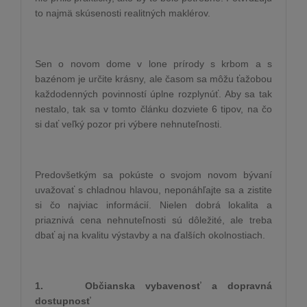
to najmä skúsenosti realitných maklérov.
Sen o novom dome v lone prírody s krbom a s
bazénom je určite krásny, ale časom sa môžu ťažobou
každodenných povinností úplne rozplynúť. Aby sa tak
nestalo, tak sa v tomto článku dozviete 6 tipov, na čo
si dať veľký pozor pri výbere nehnuteľnosti.
Predovšetkým sa pokúste o svojom novom bývaní
uvažovať s chladnou hlavou, neponáhľajte sa a zistite
si čo najviac informácií. Nielen dobrá lokalita a
priaznivá cena nehnuteľnosti sú dôležité, ale treba
dbať aj na kvalitu výstavby a na ďalších okolnostiach.
1.
Občianska vybavenosť a dopravná
dostupnosť