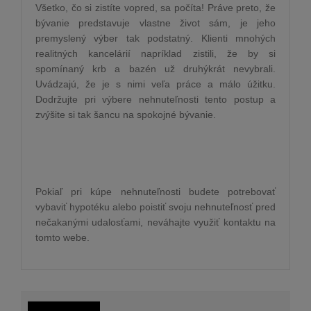
Všetko, čo si zistíte vopred, sa počíta! Práve preto, že
bývanie predstavuje vlastne život sám, je jeho
premyslený výber tak podstatný. Klienti mnohých
realitných kancelárií napríklad zistili, že by si
spomínaný krb a bazén už druhýkrát nevybrali.
Uvádzajú, že je s nimi veľa práce a málo úžitku.
Dodržujte pri výbere nehnuteľnosti tento postup a
zvýšite si tak šancu na spokojné bývanie.
Pokiaľ pri kúpe nehnuteľnosti budete potrebovať
vybaviť hypotéku alebo poistiť svoju nehnuteľnosť pred
nečakanými udalosťami, neváhajte využiť kontaktu na
tomto webe.