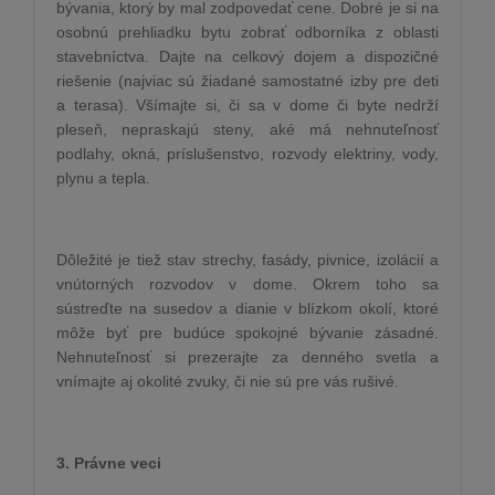
bývania, ktorý by mal zodpovedať cene. Dobré je si na
osobnú prehliadku bytu zobrať odborníka z oblasti
stavebníctva. Dajte na celkový dojem a dispozičné
riešenie (najviac sú žiadané samostatné izby pre deti
a terasa). Všímajte si, či sa v dome či byte nedrží
pleseň, nepraskajú steny, aké má nehnuteľnosť
podlahy, okná, príslušenstvo, rozvody elektriny, vody,
plynu a tepla.
Dôležité je tiež stav strechy, fasády, pivnice, izolácií a
vnútorných rozvodov v dome. Okrem toho sa
sústreďte na susedov a dianie v blízkom okolí, ktoré
môže byť pre budúce spokojné bývanie zásadné.
Nehnuteľnosť si prezerajte za denného svetla a
vnímajte aj okolité zvuky, či nie sú pre vás rušivé.
3. Právne veci