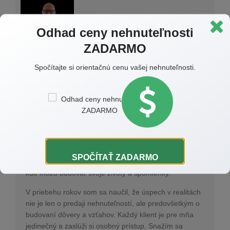
Odhad ceny nehnuteľnosti
ZADARMO
Spočítajte si orientačnú cenu vašej nehnuteľnosti.
Autor:
Štefan Čarnoký
Volám sa
Štefan Čarnoký
a som realitným maklérom
so
17-ročnou praxou
v oblasti nehnuteľností. Moja
vášeň pre túto profesiu sa začala už v mladosti, keď
som si uvedomil, aký význam má domov pre každého
SPOČÍTAŤ ZADARMO
z nás. Pomáham klientom nájsť ich vysnívané miesto,
kde môžu budovať svoje životy a spomienky.
V priebehu rokov som sa naučil, že úspech v realitách
nie je len o predaji nehnuteľností, ale predovšetkým o
budovaní dôvery a vzťahov. Každý klient je pre mňa
jedinečný a zaslúži si osobný prístup. Snažím sa