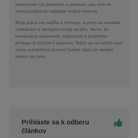
porozumieť ich potrebám a prianiam, aby som im
mohol poskytnúť najlepšie možné riešenia.
Moja práca ma napĺňa a motivuje, a preto sa neustále
vzdelávam a sledujem trendy na trhu. Verím, že
kombinácia skúseností, odbornosti a osobného
prístupu je kľúčom k úspechu. Teším sa na každú novú
výzvu a príležitosť pomôcť ľuďom nájsť ich ideálne
miesto na zemi.
Prihláste sa k odberu
článkov