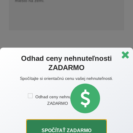
miesto na zemi.
Odhad ceny nehnuteľnosti
Prihláste sa k odberu
ZADARMO
článkov
Spočítajte si orientačnú cenu vašej nehnuteľnosti.
Raz do mesiaca tipy a rady e-mailom zadarmo
SPOČÍTAŤ ZADARMO