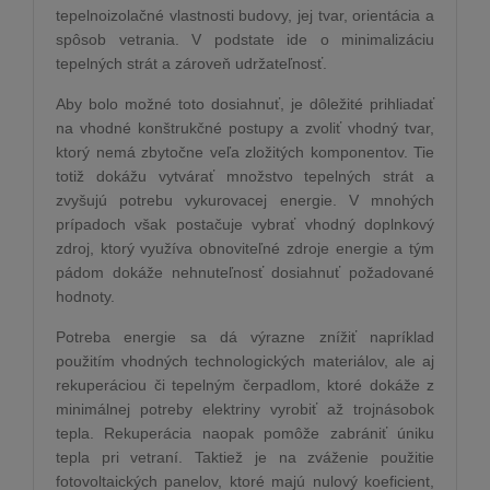
tepelnoizolačné vlastnosti budovy, jej tvar, orientácia a
spôsob vetrania. V podstate ide o minimalizáciu
tepelných strát a zároveň udržateľnosť.
Aby bolo možné toto dosiahnuť, je dôležité prihliadať
na vhodné konštrukčné postupy a zvoliť vhodný tvar,
ktorý nemá zbytočne veľa zložitých komponentov. Tie
totiž dokážu vytvárať množstvo tepelných strát a
zvyšujú potrebu vykurovacej energie. V mnohých
prípadoch však postačuje vybrať vhodný doplnkový
zdroj, ktorý využíva obnoviteľné zdroje energie a tým
pádom dokáže nehnuteľnosť dosiahnuť požadované
hodnoty.
Potreba energie sa dá výrazne znížiť napríklad
použitím vhodných technologických materiálov, ale aj
rekuperáciou či tepelným čerpadlom, ktoré dokáže z
minimálnej potreby elektriny vyrobiť až trojnásobok
tepla. Rekuperácia naopak pomôže zabrániť úniku
tepla pri vetraní. Taktiež je na zváženie použitie
fotovoltaických panelov, ktoré majú nulový koeficient,