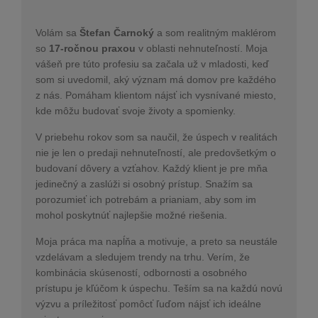
Volám sa
Štefan Čarnoký
a som realitným maklérom
so
17-ročnou praxou
v oblasti nehnuteľností. Moja
vášeň pre túto profesiu sa začala už v mladosti, keď
som si uvedomil, aký význam má domov pre každého
z nás. Pomáham klientom nájsť ich vysnívané miesto,
kde môžu budovať svoje životy a spomienky.
V priebehu rokov som sa naučil, že úspech v realitách
nie je len o predaji nehnuteľností, ale predovšetkým o
budovaní dôvery a vzťahov. Každý klient je pre mňa
jedinečný a zaslúži si osobný prístup. Snažím sa
porozumieť ich potrebám a prianiam, aby som im
mohol poskytnúť najlepšie možné riešenia.
Moja práca ma napĺňa a motivuje, a preto sa neustále
vzdelávam a sledujem trendy na trhu. Verím, že
kombinácia skúseností, odbornosti a osobného
prístupu je kľúčom k úspechu. Teším sa na každú novú
výzvu a príležitosť pomôcť ľuďom nájsť ich ideálne