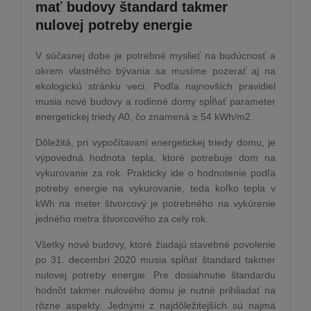
mať budovy štandard takmer
nulovej potreby energie
V súčasnej dobe je potrebné myslieť na budúcnosť a
okrem vlastného bývania sa musíme pozerať aj na
ekologickú stránku veci. Podľa najnovších pravidiel
musia nové budovy a rodinné domy spĺňať parameter
energetickej triedy A0, čo znamená ≥ 54 kWh/m2.
Dôležitá, pri vypočítavaní energetickej triedy domu, je
výpovedná hodnota tepla, ktoré potrebuje dom na
vykurovanie za rok. Prakticky ide o hodnotenie podľa
potreby energie na vykurovanie, teda koľko tepla v
kWh na meter štvorcový je potrebného na vykúrenie
jedného metra štvorcového za celý rok.
Všetky nové budovy, ktoré žiadajú stavebné povolenie
po 31. decembri 2020 musia spĺňať štandard takmer
nulovej potreby energie. Pre dosiahnutie štandardu
hodnôt takmer nulového domu je nutné prihliadať na
rôzne aspekty. Jednými z najdôležitejších sú najmä