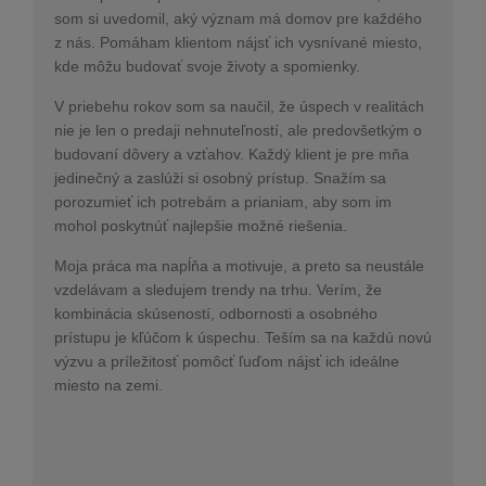
som si uvedomil, aký význam má domov pre každého
z nás. Pomáham klientom nájsť ich vysnívané miesto,
kde môžu budovať svoje životy a spomienky.
V priebehu rokov som sa naučil, že úspech v realitách
nie je len o predaji nehnuteľností, ale predovšetkým o
budovaní dôvery a vzťahov. Každý klient je pre mňa
jedinečný a zaslúži si osobný prístup. Snažím sa
porozumieť ich potrebám a prianiam, aby som im
mohol poskytnúť najlepšie možné riešenia.
Moja práca ma napĺňa a motivuje, a preto sa neustále
vzdelávam a sledujem trendy na trhu. Verím, že
kombinácia skúseností, odbornosti a osobného
prístupu je kľúčom k úspechu. Teším sa na každú novú
výzvu a príležitosť pomôcť ľuďom nájsť ich ideálne
miesto na zemi.