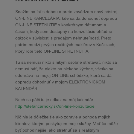
Snažím sa ísť s dobou a preto zavádzam nový nástroj
ON-LINE KANCELÁRIA, kde sa dá dohodnúť dopredu
ON-LINE STETNUTIE s konkrétnym dátumom a
časom, kedy som dostupný na konzultáciu ohľadne
otázok v súvislosti s predajom nehnuteľnosti. Preto
patrím medzi prvých realitných maklérov v Košiciach,
ktorý robí tieto ON-LINE STRETNUTIA.
Tu sa nemusí nikto s nikým osobne stretávať, nikto sa
nemusí báť, že niekto na niekoho kýchne, všetko sa
odohráva na mojej ON-LINE schôdzke, ktorá sa dá
dopredu dohodnúť v mojom ELEKTRONICKOM
KALENDÁRI.
Nech sa páči tu je odkaz na môj kalendár :
http://stefancarnoky.sk/on-line-konzultacie
Nič nie je dôležitejšie ako zdravie a pohoda mojich
klientov, ktorým poskytujem moje služby. Veď čo môže
byť pohodlnejšie, ako stretnúť sa s realitným