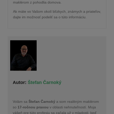
maklérom z pohodlia domova.
Ak máte vo Vašom okolí blízkych, známych a priateľov,
dajte im možnosť podeliť sa o túto informáciu.
Autor:
Štefan Čarnoký
Volám sa
Štefan Čarnoký
a som realitným maklérom
so
17-ročnou praxou
v oblasti nehnuteľností. Moja
vášeň pre túto profesiu sa začala už v mladosti, keď