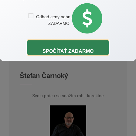
SPOČÍTAŤ ZADARMO
Štefan Čarnoký
Svoju prácu sa snažím robiť korektne