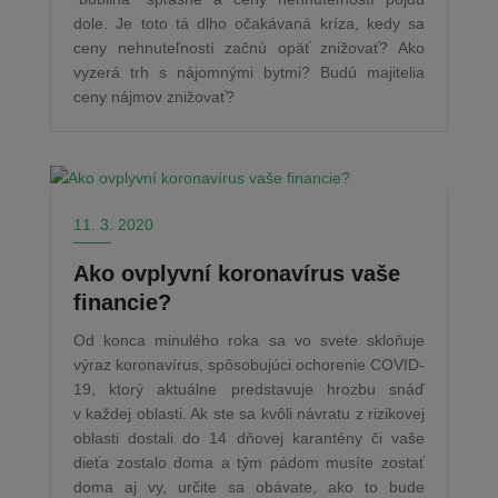
dole. Je toto tá dlho očakávaná kríza, kedy sa
ceny nehnuteľností začnú opäť znižovať? Ako
vyzerá trh s nájomnými bytmi? Budú majitelia
ceny nájmov znižovať?
11. 3. 2020
Ako ovplyvní koronavírus vaše
financie?
Od konca minulého roka sa vo svete skloňuje
výraz koronavírus, spôsobujúci ochorenie COVID-
19, ktorý aktuálne predstavuje hrozbu snáď
v každej oblasti. Ak ste sa kvôli návratu z rizikovej
oblasti dostali do 14 dňovej karantény či vaše
dieťa zostalo doma a tým pádom musíte zostať
doma aj vy, určite sa obávate, ako to bude