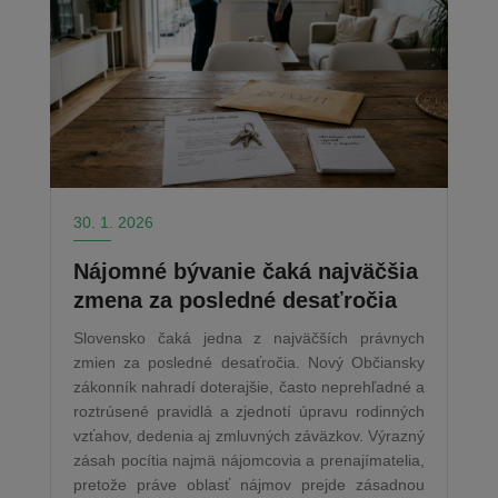
30. 1. 2026
Nájomné bývanie čaká najväčšia
zmena za posledné desaťročia
Slovensko čaká jedna z najväčších právnych
zmien za posledné desaťročia. Nový Občiansky
zákonník nahradí doterajšie, často neprehľadné a
roztrúsené pravidlá a zjednotí úpravu rodinných
vzťahov, dedenia aj zmluvných záväzkov. Výrazný
zásah pocítia najmä nájomcovia a prenajímatelia,
pretože práve oblasť nájmov prejde zásadnou