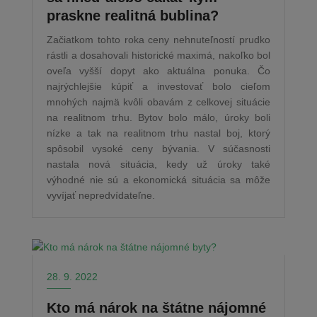
praskne realitná bublina?
Začiatkom tohto roka ceny nehnuteľností prudko
rástli a dosahovali historické maximá, nakoľko bol
oveľa vyšší dopyt ako aktuálna ponuka. Čo
najrýchlejšie kúpiť a investovať bolo cieľom
mnohých najmä kvôli obavám z celkovej situácie
na realitnom trhu. Bytov bolo málo, úroky boli
nízke a tak na realitnom trhu nastal boj, ktorý
spôsobil vysoké ceny bývania. V súčasnosti
nastala nová situácia, kedy už úroky také
výhodné nie sú a ekonomická situácia sa môže
vyvíjať nepredvídateľne.
28. 9. 2022
Kto má nárok na štátne nájomné