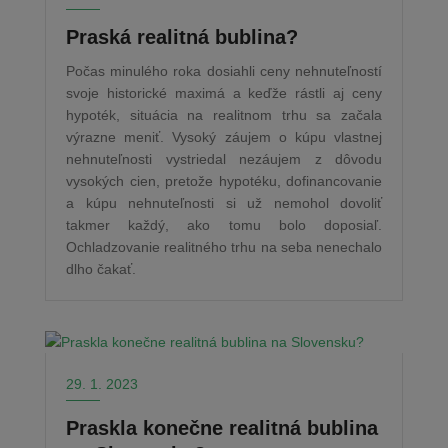
Praská realitná bublina?
Počas minulého roka dosiahli ceny nehnuteľností
svoje historické maximá a keďže rástli aj ceny
hypoték, situácia na realitnom trhu sa začala
výrazne meniť. Vysoký záujem o kúpu vlastnej
nehnuteľnosti vystriedal nezáujem z dôvodu
vysokých cien, pretože hypotéku, dofinancovanie
a kúpu nehnuteľnosti si už nemohol dovoliť
takmer každý, ako tomu bolo doposiaľ.
Ochladzovanie realitného trhu na seba nenechalo
dlho čakať.
29. 1. 2023
Praskla konečne realitná bublina