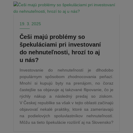
19. 3. 2025
Češi majú problémy so
špekuláciami pri investovaní
do nehnuteľnosti, hrozí to aj
u nás?
Investovanie do nehnuteľností je dlhodobo
populárnym spôsobom zhodnocovania peňazí.
Mnohí si kupujú byty na prenájom, no čoraz
častejšie sa objavuje aj takzvané flipovanie, čo je
rýchly nákup a následný predaj so ziskom.
V Českej republike sa však v tejto oblasti začínajú
objavovať nekalé praktiky, ktoré sa zameriavajú
na podielových spoluvlastníkov nehnuteľností.
Môžu sa tieto špekulácie rozšíriť aj na Slovensko?