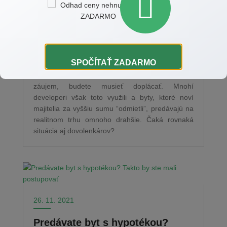
budete za tú vašu doplácať?
Na nové bývanie už niektorí doplatili a to doslova.
S rastúcimi cenami materiálov developeri pristúpili
k dodatkom v zmluve, ktoré sa nazývajú inflačné
doložky. V praxi to znamená, že hoci ste už
SPOČÍTAŤ ZADARMO
zaplatili zálohu za ešte nepostavené bývanie, už
teraz sa jeho cena zvýšila a pokiaľ oň máte
záujem, budete musieť doplácať. Mnohí
developeri však toto využili a byty, ktoré noví
majitelia za vyššiu sumu “odmietli”, predávajú na
realitnom trhu omnoho drahšie. Čaká rovnaká
situácia aj dovolenkárov?
26. 11. 2021
Predávate byt s hypotékou?