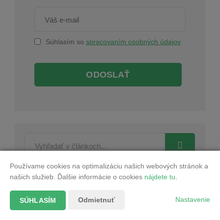
Súhlasím so
spracovaním osobných údajov
ODOSLAŤ
Používame cookies na optimalizáciu našich webových stránok a
našich služieb. Ďalšie informácie o cookies
nájdete tu
.
Nastavenie
Odmietnuť
SÚHLASÍM
Štefan Čarnoký