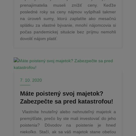
prenajímatelia museli znížiť ceny. Keďže
posledné roky sa ceny nájmov vyšplhali takmer
na úroveň sumy, ktorú zaplatíte ako mesačnú
splátku za vlastné bývanie, mnohí nájomcovia si
počas pandemickej situácie bez príjmu nemohli
dovoliť nájom platiť.
7. 10. 2020
Máte poistený svoj majetok?
Zabezpečte sa pred katastrofou!
Vlastníte hnuteľný alebo nehnuteľný majetok a
premýšľate, prečo by ste mali investovať do jeho
poistenia? Dôvodov na poistenie je hneď
niekoľko. Stačí, ak sa váš majetok stane obeťou