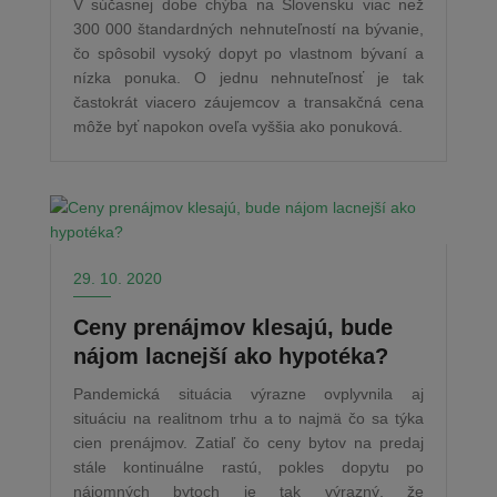
V súčasnej dobe chýba na Slovensku viac než
300 000 štandardných nehnuteľností na bývanie,
čo spôsobil vysoký dopyt po vlastnom bývaní a
nízka ponuka. O jednu nehnuteľnosť je tak
častokrát viacero záujemcov a transakčná cena
môže byť napokon oveľa vyššia ako ponuková.
29. 10. 2020
Ceny prenájmov klesajú, bude
nájom lacnejší ako hypotéka?
Pandemická situácia výrazne ovplyvnila aj
situáciu na realitnom trhu a to najmä čo sa týka
cien prenájmov. Zatiaľ čo ceny bytov na predaj
stále kontinuálne rastú, pokles dopytu po
nájomných bytoch je tak výrazný, že