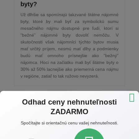
byty?
Už dlhšie sa spomínajú takzvané štátne nájomné
byty, ktoré by mali byť za symbolickú sumu
mesačného nájmu dostupné pre ľudí, ktorí si
“bežné” nájomné byty dovoliť nemôžu. V
skutočnosti však nájomníci týchto bytov musia
mať určitý príjem, nesmú mať dlhy a podmienky
budú mať omnoho prísnejšie ako “bežný”
nájomca. Hoci na začiatku mali byť štátne byty o
30% až 50% lacnejšie ako priemerná cena nájmu
v regióne, zatiaľ to tak ružovo nevyzerá.
Odhad ceny nehnuteľnosti
ZADARMO
10. 8. 2022
Spočítajte si orientačnú cenu vašej nehnuteľnosti.
Dovolenky sú v plnom prúde,