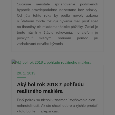
Súčasné neustále sprísňovanie podmienok
hypoték pravdepodobne nezostane bez odozvy.
Od júla tohto roka by podľa novely zákona
o Štátnom fonde rozvoja bývania mali prísť späť
na finančný trh mladomanželské pôžičky. Zatiaľ je
tento návrh v štádiu rokovania, no cieľom je
poskytnúť mladým rodinám pomoc pri
zariaďovaní nového bývania.
20. 1. 2019
Aký bol rok 2018 z pohľadu
realitného makléra
Prvý polrok sa niesol v znamení zvyšovania cien
nehnuteľností. Ak ste chceli dobre a rýchlo predať
- toto bol ten najlepší čas.