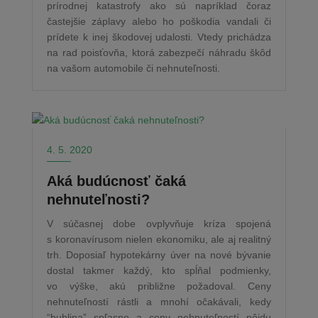
prírodnej katastrofy ako sú napríklad čoraz
častejšie záplavy alebo ho poškodia vandali či
prídete k inej škodovej udalosti. Vtedy prichádza
na rad poisťovňa, ktorá zabezpečí náhradu škôd
na vašom automobile či nehnuteľnosti.
4. 5. 2020
Aká budúcnosť čaká
nehnuteľnosti?
V súčasnej dobe ovplyvňuje kríza spojená
s koronavírusom nielen ekonomiku, ale aj realitný
trh. Doposiaľ hypotekárny úver na nové bývanie
dostal takmer každý, kto spĺňal podmienky,
vo výške, akú približne požadoval. Ceny
nehnuteľností rástli a mnohí očakávali, kedy
“bublina” spľasne a ceny nehnuteľností pôjdu