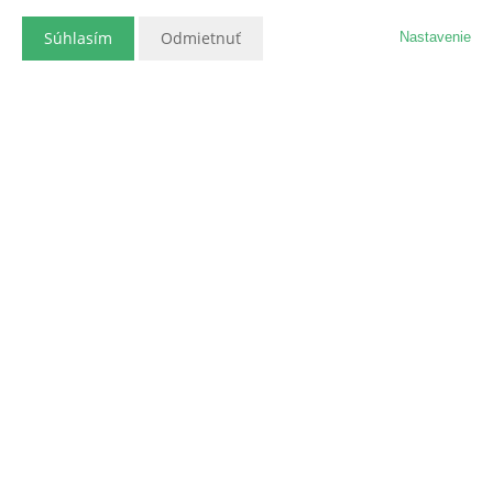
Súhlasím
Odmietnuť
Nastavenie
Popis nehnuteľnosti
Fotogaléria